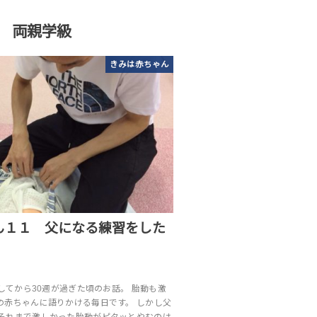
両親学級
きみは赤ちゃん
ん１１ 父になる練習をした
娠してから30週が過ぎた頃のお話。 胎動も激
の赤ちゃんに語りかける毎日です。 しかし父
それまで激しかった胎動がピタッとやむのは