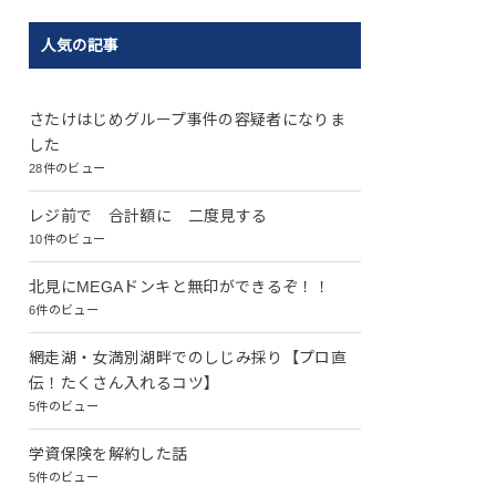
人気の記事
さたけはじめグループ事件の容疑者になりま
した
28件のビュー
レジ前で 合計額に 二度見する
10件のビュー
北見にMEGAドンキと無印ができるぞ！！
6件のビュー
網走湖・女満別湖畔でのしじみ採り【プロ直
伝！たくさん入れるコツ】
5件のビュー
学資保険を解約した話
5件のビュー