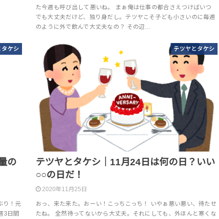
た今週も呼び出して悪いね。 まぁ俺は仕事の都合さえつけばいつ
でも大丈夫だけど、独り身だし。テツヤこそ子ども小さいのに毎週
のように外で飲んで大丈夫なの？ その辺…
とタケシ
テツヤとタケシ
量の
テツヤとタケシ｜11月24日は何の日？いい
○○の日だ！
2020年11月25日
ぶり！元
おっ、来た来た。おーい！こっちこっち！ いやぁ悪い悪い、待たせ
週3日間
たね。 全然待ってないから大丈夫。それにしても、外ほんと寒くな