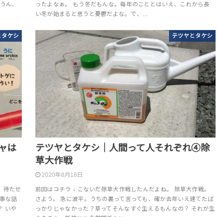
 うん、
ったよなぁ。 もう冬だもんな。毎年のこととはいえ、これから長
い冬が始まると思うと憂鬱だよな。で、…
とタケシ
テツヤとタケシ
ャは
テツヤとタケシ｜人間って人それぞれ④除
草大作戦
2020年8月18日
、待たせ
前回はコチラ ↓ こないだ除草大作戦したんだよね。 除草大作戦。
大事な話
さよう。 急に波平。うちの裏って言っても、確か去年いえ建てたば
 いや
っかりじゃなかった？草ってそんなすぐ生えるもんなの？ それが生