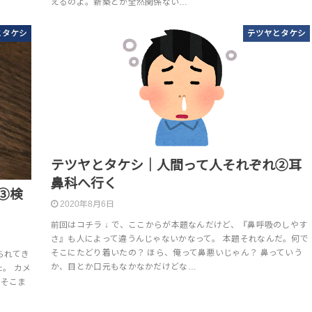
えるのよ。新築とか全然関係ない…
とタケシ
テツヤとタケシ
テツヤとタケシ｜人間って人それぞれ②耳
鼻科へ行く
③検
2020年8月6日
前回はコチラ ↓ で、ここからが本題なんだけど、『鼻呼吸のしやす
さ』も人によって違うんじゃないかなって。 本題それなんだ。何で
そこにたどり着いたの？ ほら、俺って鼻悪いじゃん？ 鼻っていう
られてき
か、目とか口元もなかなかだけどな…
。 カメ
 そこま