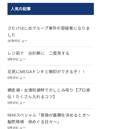
人気の記事
さたけはじめグループ事件の容疑者になりま
した
26件のビュー
レジ前で 合計額に 二度見する
9件のビュー
北見にMEGAドンキと無印ができるぞ！！
6件のビュー
網走湖・女満別湖畔でのしじみ採り【プロ直
伝！たくさん入れるコツ】
5件のビュー
NHKスペシャル「家族が最期を決めるとき～
脳死移植 命めぐる日々～」
5件のビュー