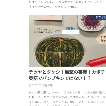
も休んじゃったよ。 そりゃ大変だったね。もう治ったん？
すっかり元気元気。タケシは？ 俺は…
テツヤ
テツヤとタケシ｜衝撃の事実！カボチ
英語でパンプキンではない！？
2020年10月19日
おっ、来た来た。おーい！こっちこっち！ いやぁ悪い悪い
たね。 こっちこそ急に呼び出してすまんかったね。 で、
ってなに。 うん、タケシさぁ、俺に子どもいるの知ってる？