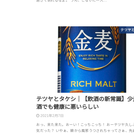
過ぎて倒れるなよ。 うん、こないだ一人…
テツヤ
テツヤとタケシ｜【飲酒の新常識】少
酒でも健康に悪いらしい
2021年2月7日
おっ、来た来た。おーい！こっちこっち！ おーテツヤ久し
気だった？ いやぁ、娘から風邪うつされちゃってさぁ、先