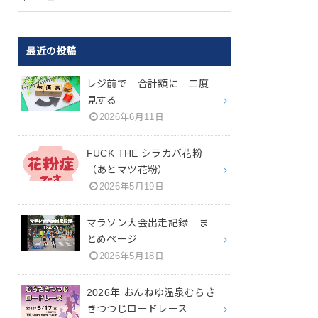
最近の投稿
レジ前で 合計額に 二度
見する
2026年6月11日
FUCK THE シラカバ花粉
（あとマツ花粉）
2026年5月19日
マラソン大会出走記録 ま
とめページ
2026年5月18日
2026年 おんねゆ温泉むらさ
きつつじロードレース