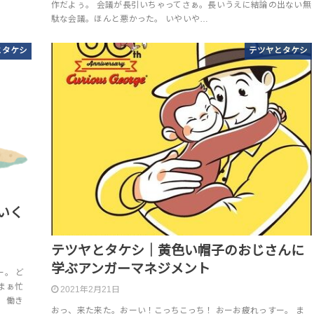
作だよぅ。 会議が長引いちゃってさぁ。長いうえに結論の出ない無
駄な会議。ほんと悪かった。 いやいや…
とタケシ
テツヤとタケシ
いく
テツヤとタケシ｜黄色い帽子のおじさんに
学ぶアンガーマネジメント
。 ど
まぁ忙
2021年2月21日
。働き
おっ、来た来た。おーい！こっちこっち！ おーお疲れっすー。 ま