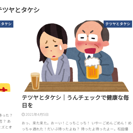
テツヤとタケシ
とタケシ
テツヤとタケシ
テツヤとタケシ｜うんチェックで健康な毎
日を
2021年4月5日
待った？
岩？ あ
おっ、来た来た。おーい！こっちこっち！ いやーごめんごめん！め
ミズとオ
っちゃ遅れた！だいぶ待ったよね？ 待ったよ待ったよー。松田優