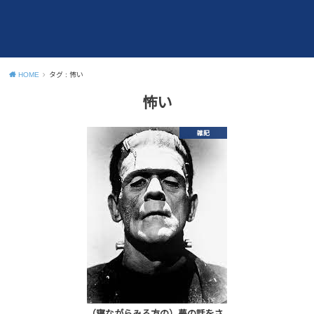
HOME
タグ : 怖い
怖い
雑記
（寝ながらみる方の）夢の話をさ