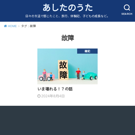
あしたのうた
SEARCH
日々の生活で感じたこと、旅行、体験記、子どもの成長など。
HOME
タグ : 故障
故障
雑記
いま壊れる！？の話
2024年8月4日