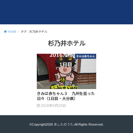
HOME
タグ : 杉乃井ホテル
杉乃井ホテル
きみは赤ちゃん
きみは赤ちゃん３ 九州を巡った
日々（1日目・大分県）
2016年5月20日
©Copyright2026
あしたのうた
.All Rights Reserved.