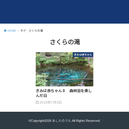
HOME
タグ : さくらの滝
さくらの滝
きみは赤ちゃん
きみは赤ちゃん８ 森林浴を楽し
んだ日
2016年7月3日
©Copyright2026
あしたのうた
.All Rights Reserved.