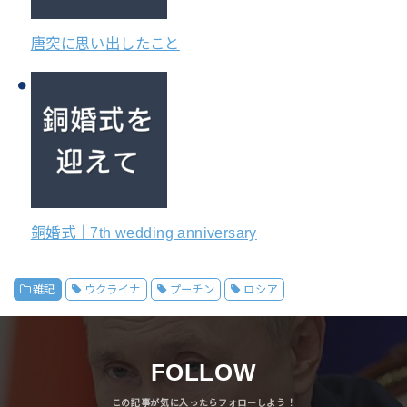
唐突に思い出したこと
銅婚式｜7th wedding anniversary
雑記
ウクライナ
プーチン
ロシア
FOLLOW