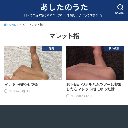
あしたのうた
SEARCH
日々の生活で感じたこと、旅行、体験記、子どもの成長など。
HOME
タグ : マレット指
マレット指
雑記
子の成長
マレット指のその後
10-FEETのアルバムツアーに参加
したらマレット指になった話
2020年3月16日
2018年5月21日