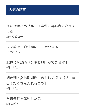
人気の記事
さたけはじめグループ事件の容疑者になりま
した
28件のビュー
レジ前で 合計額に 二度見する
10件のビュー
北見にMEGAドンキと無印ができるぞ！！
6件のビュー
網走湖・女満別湖畔でのしじみ採り【プロ直
伝！たくさん入れるコツ】
5件のビュー
学資保険を解約した話
5件のビュー