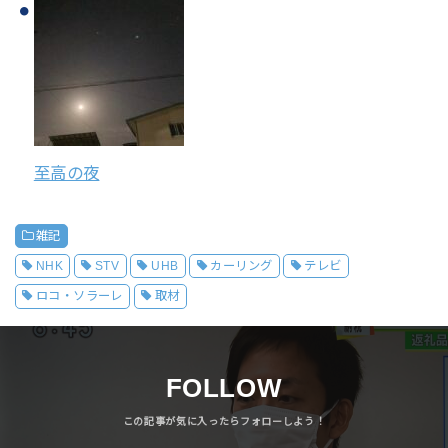
至高の夜
雑記
NHK
STV
UHB
カーリング
テレビ
ロコ・ソラーレ
取材
FOLLOW